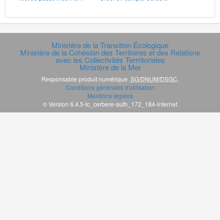
Ministère de la Transition Écologique
Ministère de la Cohésion des Territoires et des Relations
avec les Collectivités Terrritoriales
Ministère de la Mer
Responsable produit numérique
SG/DNUM/DSGC
.
Conditions générales d'utilisation
Mentions légales
© Version 6.4.5-tc_cerbere-auth_172_184-internet