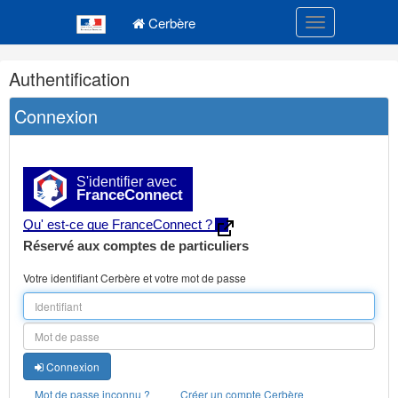
Navigation
Menu principal
principale
Cerbère
Toggle navigatio
Navigation
Authentification
et
outils
Connexion
annexes
S'identifier avec
FranceConnect
Qu' est-ce que FranceConnect ?
Réservé aux comptes de particuliers
Votre identifiant Cerbère et votre mot de passe
Connexion
Mot de passe inconnu ?
Créer un compte Cerbère