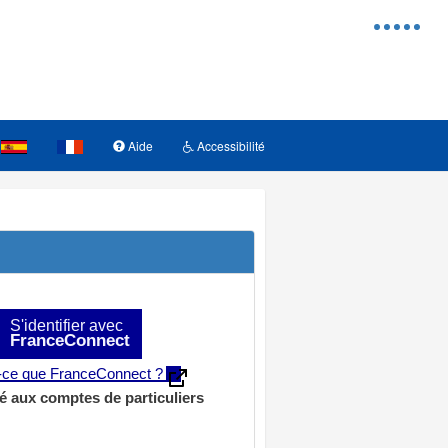
Menu
d'access
Aide
Accessibilité
S'identifier avec
FranceConnect
t-ce que FranceConnect ?
é aux comptes de particuliers