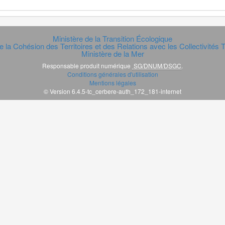
Ministère de la Transition Écologique
e la Cohésion des Territoires et des Relations avec les Collectivités Te
Ministère de la Mer
Responsable produit numérique
SG/DNUM/DSGC
.
Conditions générales d'utilisation
Mentions légales
© Version 6.4.5-tc_cerbere-auth_172_181-internet