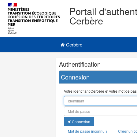
Portail d'authent
Cerbère
Navigation
Menu principal
principale
Cerbère
Navigation
Authentification
et
outils
Connexion
annexes
Votre identifiant Cerbère et votre mot de pa
Connexion
Mot de passe inconnu ?
Créer un c