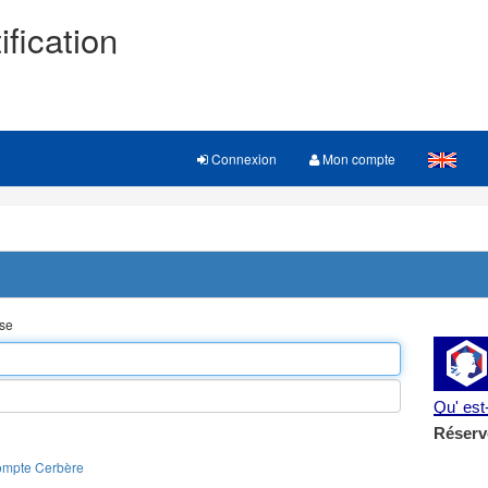
ification
Connexion
Mon compte
sse
Qu' es
Réserv
ompte Cerbère