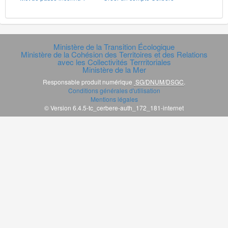
Ministère de la Transition Écologique
Ministère de la Cohésion des Territoires et des Relations
avec les Collectivités Terrritoriales
Ministère de la Mer
Responsable produit numérique
SG/DNUM/DSGC
.
Conditions générales d'utilisation
Mentions légales
© Version 6.4.5-tc_cerbere-auth_172_181-internet