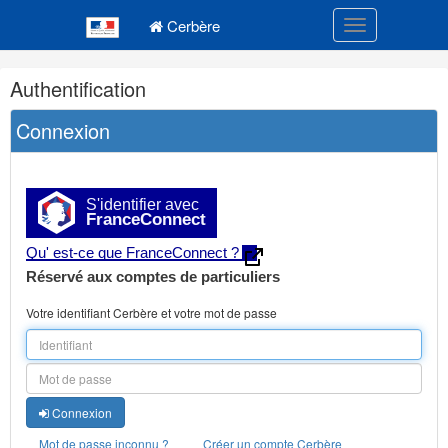
Navigation
Menu principal
principale
Cerbère
Toggle navigatio
Navigation
Authentification
et
outils
Connexion
annexes
S'identifier avec
FranceConnect
Qu' est-ce que FranceConnect ?
Réservé aux comptes de particuliers
Votre identifiant Cerbère et votre mot de passe
Connexion
Mot de passe inconnu ?
Créer un compte Cerbère