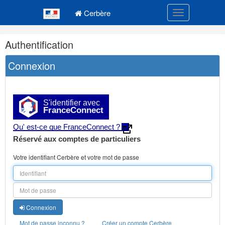
Navigation
Menu principal
principale
Cerbère
Toggle navigatio
Navigation
Authentification
et
outils
Connexion
annexes
S'identifier avec
FranceConnect
Qu' est-ce que FranceConnect ?
Réservé aux comptes de particuliers
Votre identifiant Cerbère et votre mot de passe
Connexion
Mot de passe inconnu ?
Créer un compte Cerbère