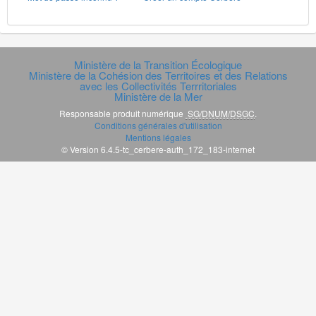
Ministère de la Transition Écologique
Ministère de la Cohésion des Territoires et des Relations
avec les Collectivités Terrritoriales
Ministère de la Mer
Responsable produit numérique
SG/DNUM/DSGC
.
Conditions générales d'utilisation
Mentions légales
© Version 6.4.5-tc_cerbere-auth_172_183-internet