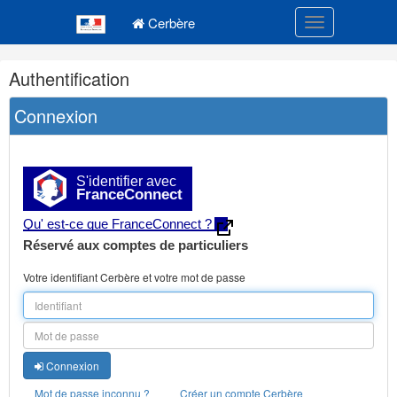
Navigation
Menu principal
principale
Cerbère
Toggle navigatio
Navigation
Authentification
et
outils
Connexion
annexes
S'identifier avec
FranceConnect
Qu' est-ce que FranceConnect ?
Réservé aux comptes de particuliers
Votre identifiant Cerbère et votre mot de passe
Connexion
Mot de passe inconnu ?
Créer un compte Cerbère