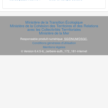
Ministère de la Transition Écologique
Ministère de la Cohésion des Territoires et des Relations
avec les Collectivités Terrritoriales
Ministère de la Mer
Responsable produit numérique
SG/DNUM/DSGC
.
Conditions générales d'utilisation
Mentions légales
© Version 6.4.5-tc_cerbere-auth_172_181-internet