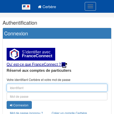
Navigation
Menu principal
principale
Cerbère
Toggle navigatio
Navigation
Authentification
et
outils
Connexion
annexes
S'identifier avec
FranceConnect
Qu' est-ce que FranceConnect ?
Réservé aux comptes de particuliers
Votre identifiant Cerbère et votre mot de passe
Connexion
Mot de passe inconnu ?
Créer un compte Cerbère