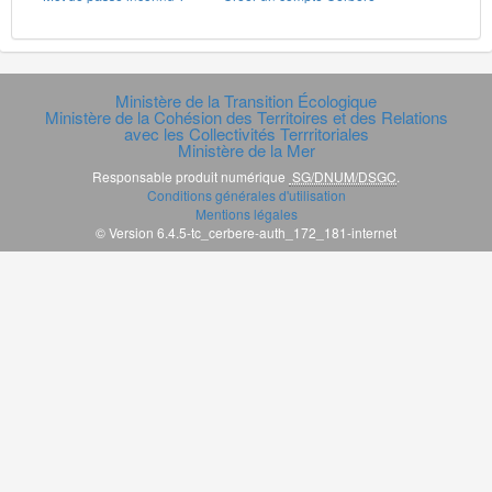
Ministère de la Transition Écologique
Ministère de la Cohésion des Territoires et des Relations
avec les Collectivités Terrritoriales
Ministère de la Mer
Responsable produit numérique
SG/DNUM/DSGC
.
Conditions générales d'utilisation
Mentions légales
© Version 6.4.5-tc_cerbere-auth_172_181-internet