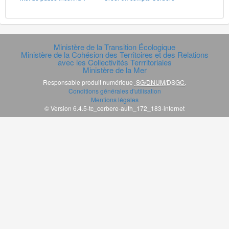
Ministère de la Transition Écologique
Ministère de la Cohésion des Territoires et des Relations
avec les Collectivités Terrritoriales
Ministère de la Mer
Responsable produit numérique
SG/DNUM/DSGC
.
Conditions générales d'utilisation
Mentions légales
© Version 6.4.5-tc_cerbere-auth_172_183-internet