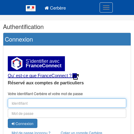
Navigation
Menu principal
principale
Cerbère
Toggle navigatio
Navigation
Authentification
et
outils
Connexion
annexes
S'identifier avec
FranceConnect
Qu' est-ce que FranceConnect ?
Réservé aux comptes de particuliers
Votre identifiant Cerbère et votre mot de passe
Connexion
Mot de passe inconnu ?
Créer un compte Cerbère