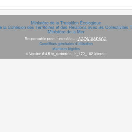
Ministère de la Transition Écologique
e la Cohésion des Territoires et des Relations avec les Collectivités Te
Ministère de la Mer
Responsable produit numérique
SG/DNUM/DSGC
.
Conditions générales d'utilisation
Mentions légales
© Version 6.4.5-tc_cerbere-auth_172_182-internet