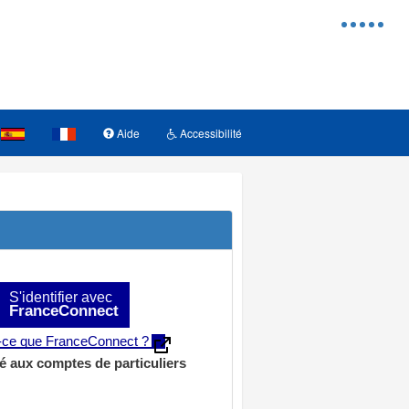
Menu
d'access
Aide
Accessibilité
S'identifier avec
FranceConnect
t-ce que FranceConnect ?
é aux comptes de particuliers