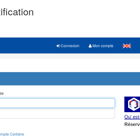
ification
Connexion
Mon compte
sse
Qu' es
Réserv
ompte Cerbère