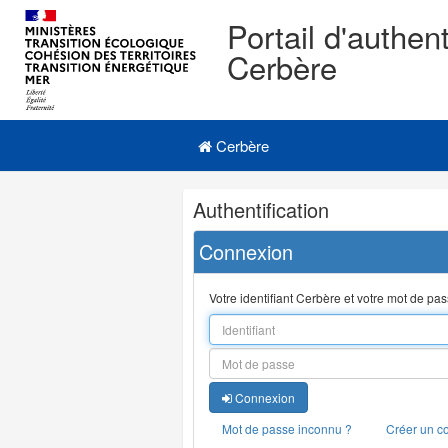
Portail d'authent
Cerbère
Navigation
Menu principal
principale
Cerbère
Navigation
Authentification
et
outils
Connexion
annexes
Votre identifiant Cerbère et votre mot de pa
Connexion
Mot de passe inconnu ?
Créer un c