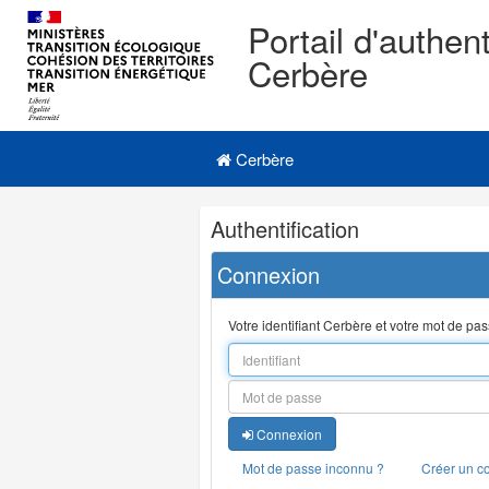
Portail d'authent
Cerbère
Navigation
Menu principal
principale
Cerbère
Navigation
Authentification
et
outils
Connexion
annexes
Votre identifiant Cerbère et votre mot de pa
Connexion
Mot de passe inconnu ?
Créer un c