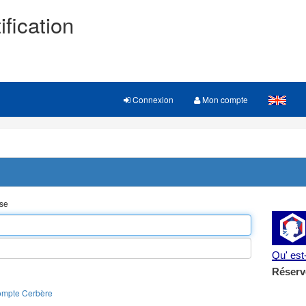
ification
Connexion
Mon compte
sse
Qu' es
Réserv
ompte Cerbère