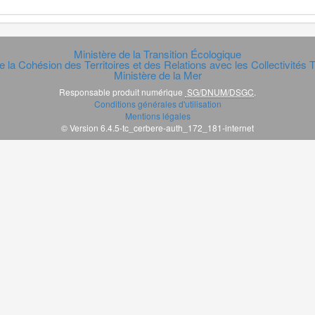
Ministère de la Transition Écologique
e la Cohésion des Territoires et des Relations avec les Collectivités Te
Ministère de la Mer
Responsable produit numérique
SG/DNUM/DSGC
.
Conditions générales d'utilisation
Mentions légales
© Version 6.4.5-tc_cerbere-auth_172_181-internet