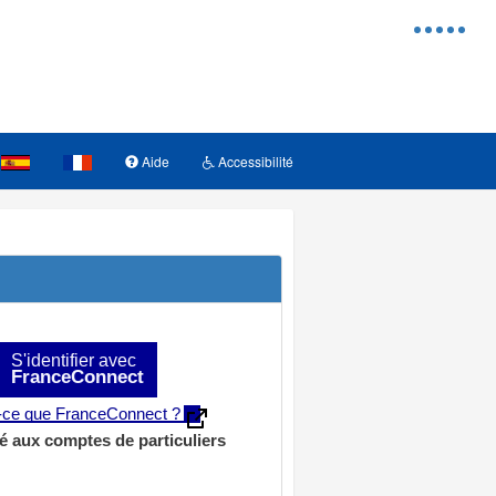
Menu
d'access
Aide
Accessibilité
S'identifier avec
FranceConnect
t-ce que FranceConnect ?
é aux comptes de particuliers