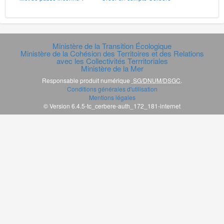
Ministère de la Transition Écologique
Ministère de la Cohésion des Territoires et des Relations
avec les Collectivités Terrritoriales
Ministère de la Mer
Responsable produit numérique
SG/DNUM/DSGC
.
Conditions générales d'utilisation
Mentions légales
© Version 6.4.5-tc_cerbere-auth_172_181-internet