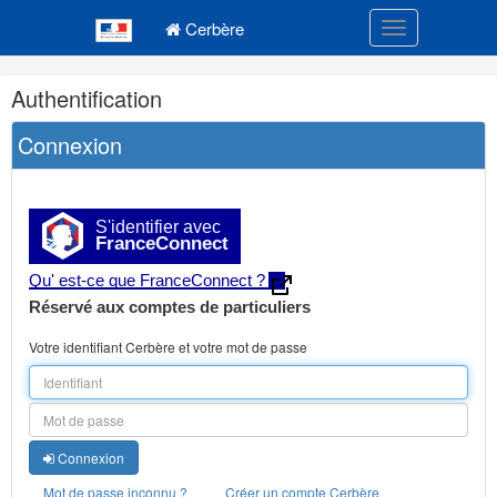
Navigation
Menu principal
principale
Cerbère
Toggle navigatio
Navigation
Authentification
et
outils
Connexion
annexes
S'identifier avec
FranceConnect
Qu' est-ce que FranceConnect ?
Réservé aux comptes de particuliers
Votre identifiant Cerbère et votre mot de passe
Connexion
Mot de passe inconnu ?
Créer un compte Cerbère