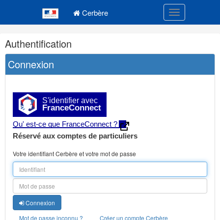
Navigation
Menu principal
principale
Cerbère
Toggle navigatio
Navigation
Authentification
et
outils
Connexion
annexes
S'identifier avec
FranceConnect
Qu' est-ce que FranceConnect ?
Réservé aux comptes de particuliers
Votre identifiant Cerbère et votre mot de passe
Connexion
Mot de passe inconnu ?
Créer un compte Cerbère