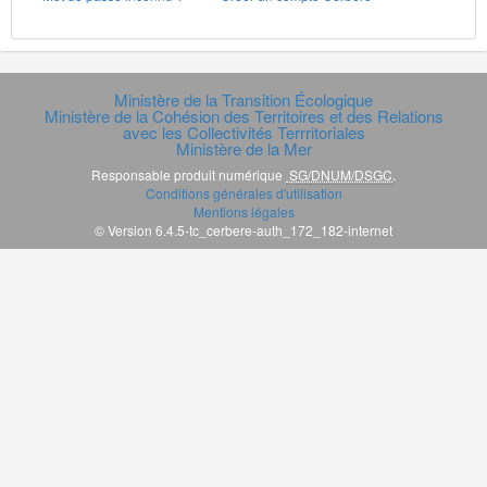
Ministère de la Transition Écologique
Ministère de la Cohésion des Territoires et des Relations
avec les Collectivités Terrritoriales
Ministère de la Mer
Responsable produit numérique
SG/DNUM/DSGC
.
Conditions générales d'utilisation
Mentions légales
© Version 6.4.5-tc_cerbere-auth_172_182-internet