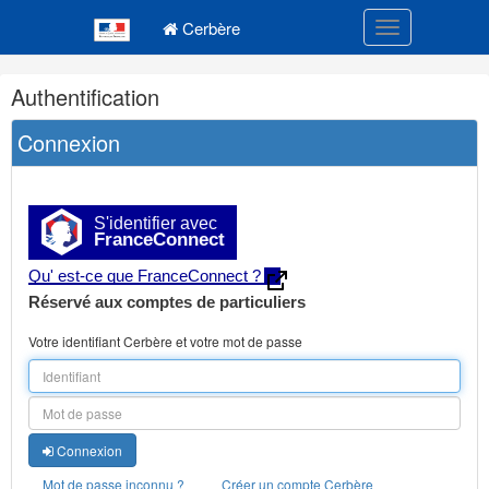
Navigation
Menu principal
principale
Cerbère
Toggle navigatio
Navigation
Authentification
et
outils
Connexion
annexes
S'identifier avec
FranceConnect
Qu' est-ce que FranceConnect ?
Réservé aux comptes de particuliers
Votre identifiant Cerbère et votre mot de passe
Connexion
Mot de passe inconnu ?
Créer un compte Cerbère