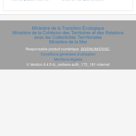
Ministère de la Transition Écologique
Ministère de la Cohésion des Territoires et des Relations
avec les Collectivités Terrritoriales
Ministère de la Mer
Responsable produit numérique
SG/DNUM/DSGC
.
Conditions générales d'utilisation
Mentions légales
© Version 6.4.5-tc_cerbere-auth_172_181-internet