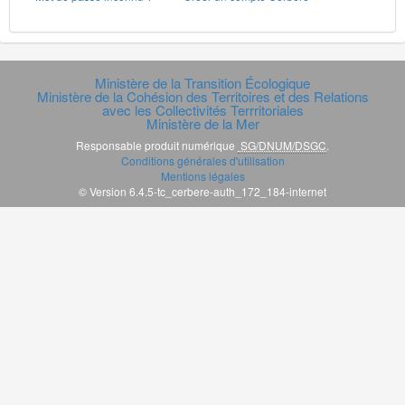
Ministère de la Transition Écologique
Ministère de la Cohésion des Territoires et des Relations
avec les Collectivités Terrritoriales
Ministère de la Mer
Responsable produit numérique
SG/DNUM/DSGC
.
Conditions générales d'utilisation
Mentions légales
© Version 6.4.5-tc_cerbere-auth_172_184-internet