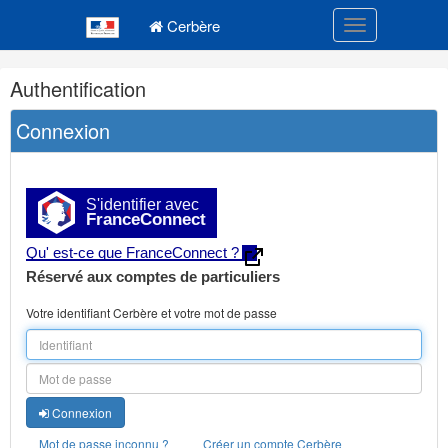
Navigation
Menu principal
principale
Cerbère
Toggle navigatio
Navigation
Authentification
et
outils
Connexion
annexes
S'identifier avec
FranceConnect
Qu' est-ce que FranceConnect ?
Réservé aux comptes de particuliers
Votre identifiant Cerbère et votre mot de passe
Connexion
Mot de passe inconnu ?
Créer un compte Cerbère