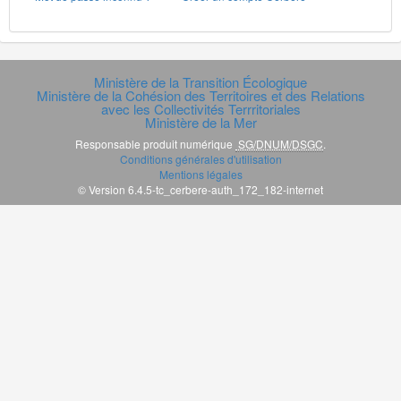
Ministère de la Transition Écologique
Ministère de la Cohésion des Territoires et des Relations
avec les Collectivités Terrritoriales
Ministère de la Mer
Responsable produit numérique
SG/DNUM/DSGC
.
Conditions générales d'utilisation
Mentions légales
© Version 6.4.5-tc_cerbere-auth_172_182-internet