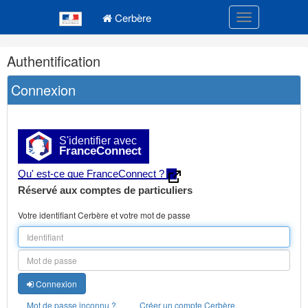
Navigation
Menu principal
principale
Cerbère
Toggle navigatio
Navigation
Authentification
et
outils
Connexion
annexes
S'identifier avec
FranceConnect
Qu' est-ce que FranceConnect ?
Réservé aux comptes de particuliers
Votre identifiant Cerbère et votre mot de passe
Connexion
Mot de passe inconnu ?
Créer un compte Cerbère