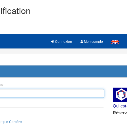
ification
Connexion
Mon compte
sse
Qu' es
Réserv
ompte Cerbère