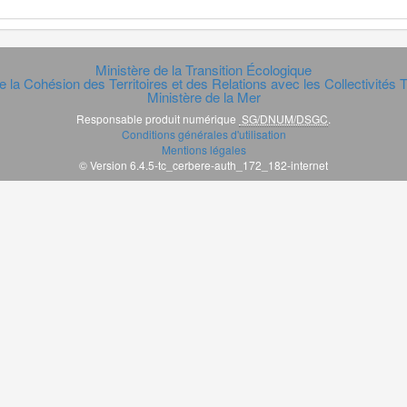
Ministère de la Transition Écologique
e la Cohésion des Territoires et des Relations avec les Collectivités Te
Ministère de la Mer
Responsable produit numérique
SG/DNUM/DSGC
.
Conditions générales d'utilisation
Mentions légales
© Version 6.4.5-tc_cerbere-auth_172_182-internet