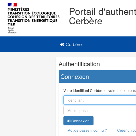
Portail d'authent
Cerbère
Navigation
Menu principal
principale
Cerbère
Navigation
Authentification
et
outils
Connexion
annexes
Votre identifiant Cerbère et votre mot de pa
Connexion
Mot de passe inconnu ?
Créer un c