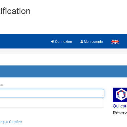
ification
Connexion
Mon compte
sse
Qu' es
Réserv
ompte Cerbère