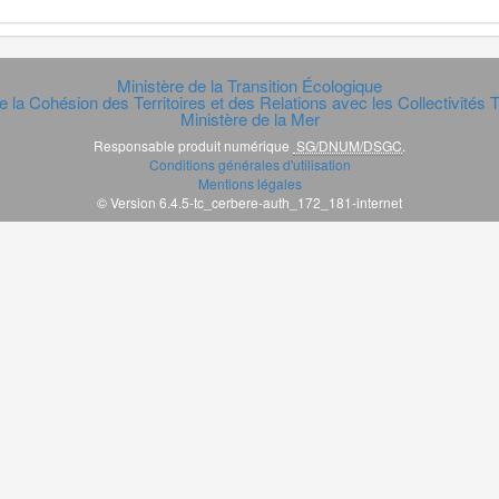
Ministère de la Transition Écologique
e la Cohésion des Territoires et des Relations avec les Collectivités Te
Ministère de la Mer
Responsable produit numérique
SG/DNUM/DSGC
.
Conditions générales d'utilisation
Mentions légales
© Version 6.4.5-tc_cerbere-auth_172_181-internet