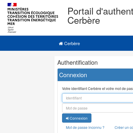
Portail d'authent
Cerbère
Navigation
Menu principal
principale
Cerbère
Navigation
Authentification
et
outils
Connexion
annexes
Votre identifiant Cerbère et votre mot de pa
Connexion
Mot de passe inconnu ?
Créer un c