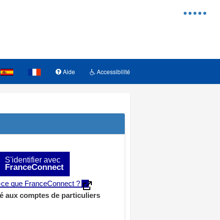
Menu
d'access
Aide
Accessibilité
S'identifier avec
FranceConnect
t-ce que FranceConnect ?
é aux comptes de particuliers