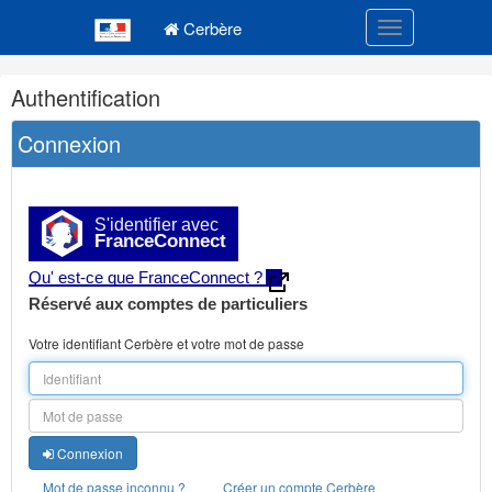
Navigation
Menu principal
principale
Cerbère
Toggle navigatio
Navigation
Authentification
et
outils
Connexion
annexes
S'identifier avec
FranceConnect
Qu' est-ce que FranceConnect ?
Réservé aux comptes de particuliers
Votre identifiant Cerbère et votre mot de passe
Connexion
Mot de passe inconnu ?
Créer un compte Cerbère