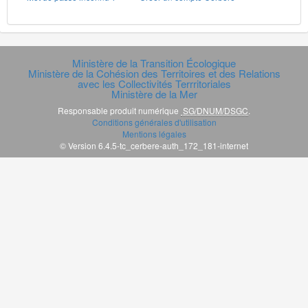
Ministère de la Transition Écologique
Ministère de la Cohésion des Territoires et des Relations
avec les Collectivités Terrritoriales
Ministère de la Mer
Responsable produit numérique
SG/DNUM/DSGC
.
Conditions générales d'utilisation
Mentions légales
© Version 6.4.5-tc_cerbere-auth_172_181-internet