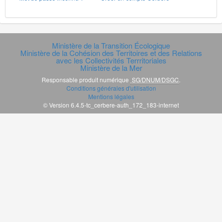
Ministère de la Transition Écologique
Ministère de la Cohésion des Territoires et des Relations
avec les Collectivités Terrritoriales
Ministère de la Mer
Responsable produit numérique
SG/DNUM/DSGC
.
Conditions générales d'utilisation
Mentions légales
© Version 6.4.5-tc_cerbere-auth_172_183-internet