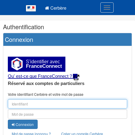
Navigation
Menu principal
principale
Cerbère
Toggle navigatio
Navigation
Authentification
et
outils
Connexion
annexes
S'identifier avec
FranceConnect
Qu' est-ce que FranceConnect ?
Réservé aux comptes de particuliers
Votre identifiant Cerbère et votre mot de passe
Connexion
Mot de passe inconnu ?
Créer un compte Cerbère