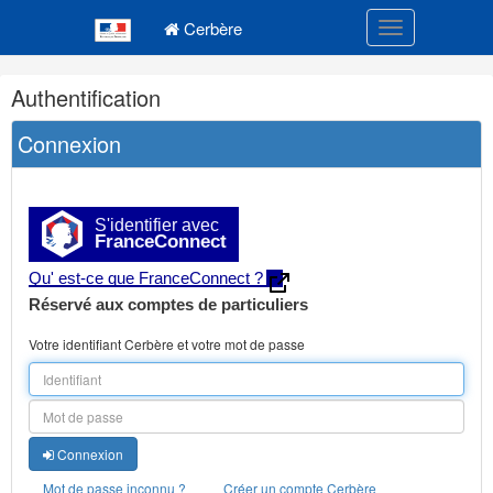
Navigation
Menu principal
principale
Cerbère
Toggle navigatio
Navigation
Authentification
et
outils
Connexion
annexes
S'identifier avec
FranceConnect
Qu' est-ce que FranceConnect ?
Réservé aux comptes de particuliers
Votre identifiant Cerbère et votre mot de passe
Connexion
Mot de passe inconnu ?
Créer un compte Cerbère