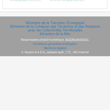
Ministère de la Transition Écologique
Ministère de la Cohésion des Territoires et des Relations
avec les Collectivités Terrritoriales
Ministère de la Mer
Responsable produit numérique
SG/DNUM/DSGC
.
Conditions générales d'utilisation
Mentions légales
© Version 6.4.5-tc_cerbere-auth_172_182-internet