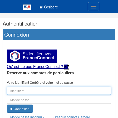
Navigation
Menu principal
principale
Cerbère
Toggle navigatio
Navigation
Authentification
et
outils
Connexion
annexes
S'identifier avec
FranceConnect
Qu' est-ce que FranceConnect ?
Réservé aux comptes de particuliers
Votre identifiant Cerbère et votre mot de passe
Connexion
Mot de passe inconnu ?
Créer un compte Cerbère