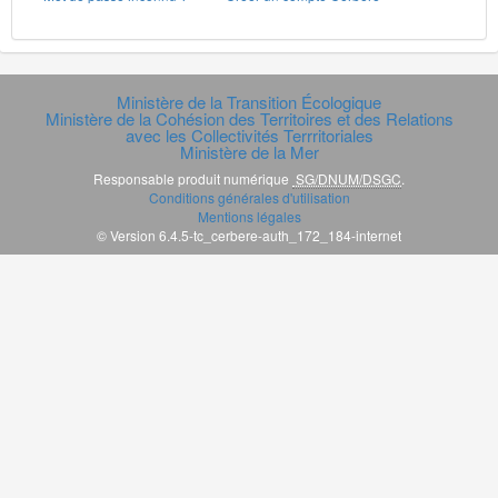
Ministère de la Transition Écologique
Ministère de la Cohésion des Territoires et des Relations
avec les Collectivités Terrritoriales
Ministère de la Mer
Responsable produit numérique
SG/DNUM/DSGC
.
Conditions générales d'utilisation
Mentions légales
© Version 6.4.5-tc_cerbere-auth_172_184-internet