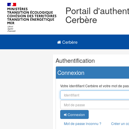
Portail d'authent
Cerbère
Navigation
Menu principal
principale
Cerbère
Navigation
Authentification
et
outils
Connexion
annexes
Votre identifiant Cerbère et votre mot de pa
Connexion
Mot de passe inconnu ?
Créer un c