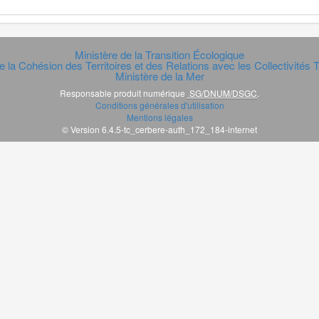
Ministère de la Transition Écologique
e la Cohésion des Territoires et des Relations avec les Collectivités Te
Ministère de la Mer
Responsable produit numérique
SG/DNUM/DSGC
.
Conditions générales d'utilisation
Mentions légales
© Version 6.4.5-tc_cerbere-auth_172_184-internet