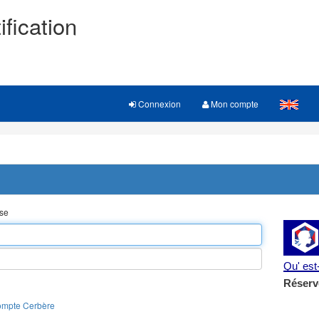
ification
Connexion
Mon compte
sse
Qu' es
Réserv
ompte Cerbère