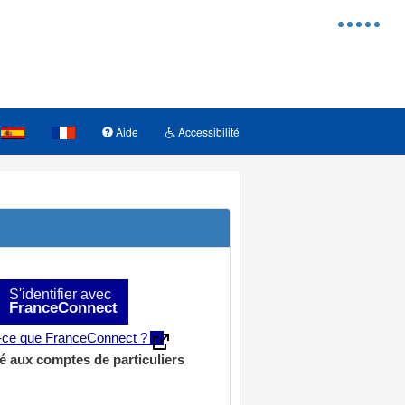
Menu
d'access
Aide
Accessibilité
S'identifier avec
FranceConnect
t-ce que FranceConnect ?
é aux comptes de particuliers