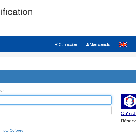
ification
Connexion
Mon compte
sse
Qu' es
Réserv
ompte Cerbère