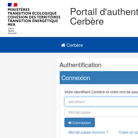
Portail d'authent
Cerbère
Navigation
Menu principal
principale
Cerbère
Navigation
Authentification
et
outils
Connexion
annexes
Votre identifiant Cerbère et votre mot de pa
Connexion
Mot de passe inconnu ?
Créer un c