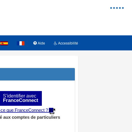
Menu
d'access
Aide
Accessibilité
S'identifier avec
FranceConnect
t-ce que FranceConnect ?
é aux comptes de particuliers