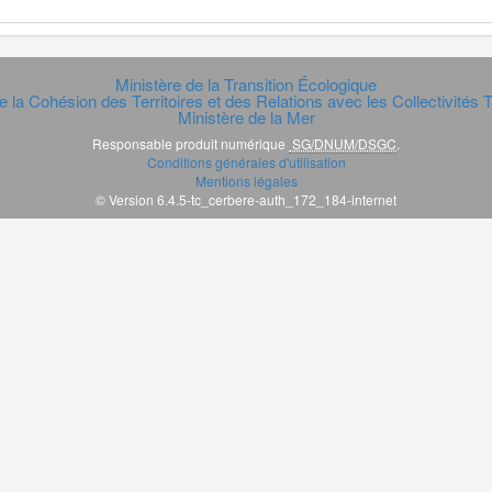
Ministère de la Transition Écologique
e la Cohésion des Territoires et des Relations avec les Collectivités Te
Ministère de la Mer
Responsable produit numérique
SG/DNUM/DSGC
.
Conditions générales d'utilisation
Mentions légales
© Version 6.4.5-tc_cerbere-auth_172_184-internet