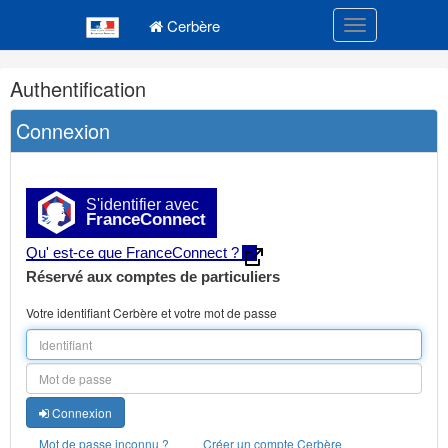
Navigation
Menu principal
principale
Cerbère
Toggle navigatio
Navigation
Authentification
et
outils
Connexion
annexes
S'identifier avec
FranceConnect
Qu' est-ce que FranceConnect ?
Réservé aux comptes de particuliers
Votre identifiant Cerbère et votre mot de passe
Connexion
Mot de passe inconnu ?
Créer un compte Cerbère