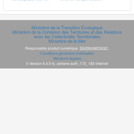
Ministère de la Transition Écologique
Ministère de la Cohésion des Territoires et des Relations
avec les Collectivités Terrritoriales
Ministère de la Mer
Responsable produit numérique
SG/DNUM/DSGC
.
Conditions générales d'utilisation
Mentions légales
© Version 6.4.5-tc_cerbere-auth_172_183-internet