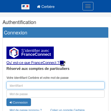
Navigation
Menu principal
principale
Cerbère
Toggle navigatio
Navigation
Authentification
et
outils
Connexion
annexes
S'identifier avec
FranceConnect
Qu' est-ce que FranceConnect ?
Réservé aux comptes de particuliers
Votre identifiant Cerbère et votre mot de passe
Connexion
Mot de passe inconnu ?
Créer un compte Cerbère