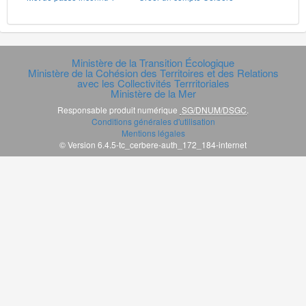
Ministère de la Transition Écologique
Ministère de la Cohésion des Territoires et des Relations
avec les Collectivités Terrritoriales
Ministère de la Mer
Responsable produit numérique
SG/DNUM/DSGC
.
Conditions générales d'utilisation
Mentions légales
© Version 6.4.5-tc_cerbere-auth_172_184-internet