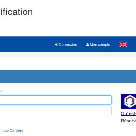
ification
Connexion
Mon compte
sse
Qu' es
Réserv
ompte Cerbère