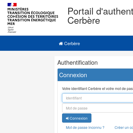
Portail d'authent
Cerbère
Navigation
Menu principal
principale
Cerbère
Navigation
Authentification
et
outils
Connexion
annexes
Votre identifiant Cerbère et votre mot de pa
Connexion
Mot de passe inconnu ?
Créer un c