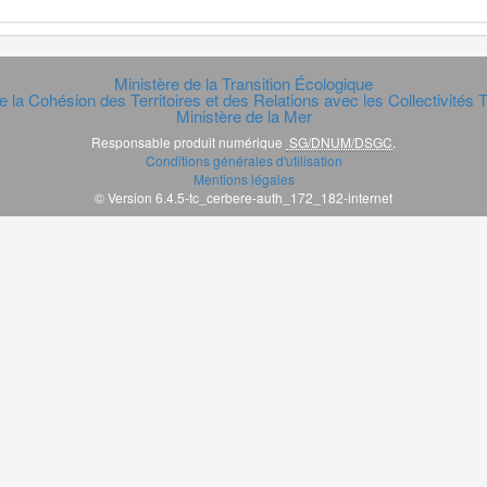
Ministère de la Transition Écologique
e la Cohésion des Territoires et des Relations avec les Collectivités Te
Ministère de la Mer
Responsable produit numérique
SG/DNUM/DSGC
.
Conditions générales d'utilisation
Mentions légales
© Version 6.4.5-tc_cerbere-auth_172_182-internet