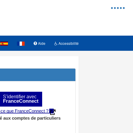
Menu
d'access
Aide
Accessibilité
S'identifier avec
FranceConnect
t-ce que FranceConnect ?
é aux comptes de particuliers