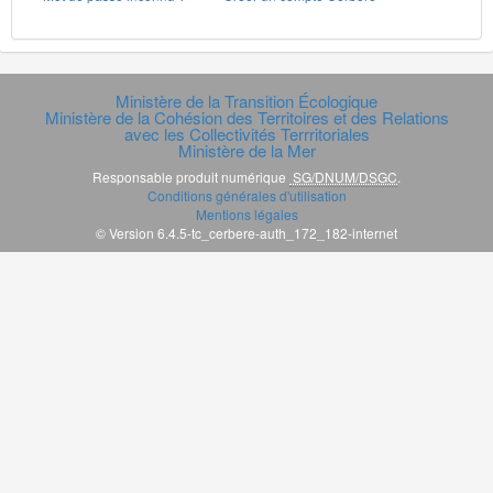
Ministère de la Transition Écologique
Ministère de la Cohésion des Territoires et des Relations
avec les Collectivités Terrritoriales
Ministère de la Mer
Responsable produit numérique
SG/DNUM/DSGC
.
Conditions générales d'utilisation
Mentions légales
© Version 6.4.5-tc_cerbere-auth_172_182-internet