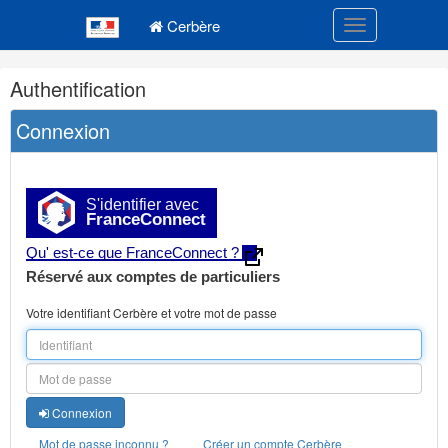
Navigation
Menu principal
principale
Cerbère
Toggle navigatio
Navigation
Authentification
et
outils
Connexion
annexes
S'identifier avec
FranceConnect
Qu' est-ce que FranceConnect ?
Réservé aux comptes de particuliers
Votre identifiant Cerbère et votre mot de passe
Connexion
Mot de passe inconnu ?
Créer un compte Cerbère