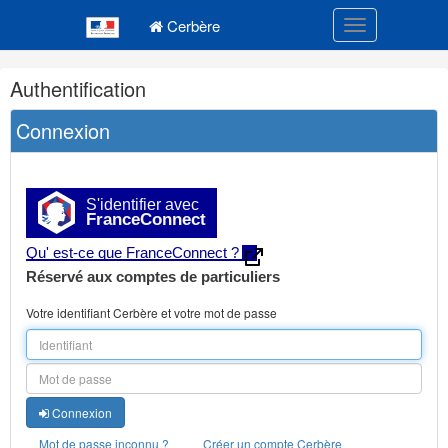
Navigation
Menu principal
principale
Cerbère
Toggle navigatio
Navigation
Authentification
et
outils
Connexion
annexes
S'identifier avec
FranceConnect
Qu' est-ce que FranceConnect ?
Réservé aux comptes de particuliers
Votre identifiant Cerbère et votre mot de passe
Connexion
Mot de passe inconnu ?
Créer un compte Cerbère