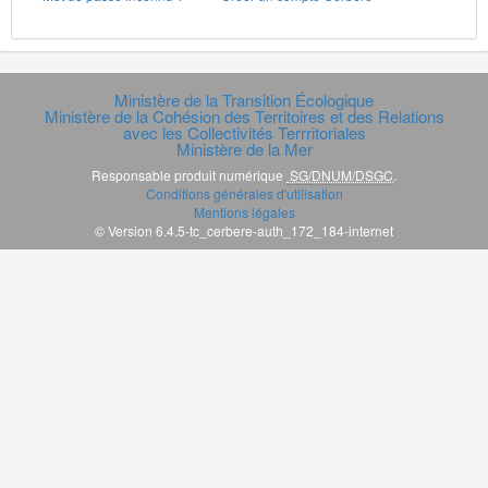
Ministère de la Transition Écologique
Ministère de la Cohésion des Territoires et des Relations
avec les Collectivités Terrritoriales
Ministère de la Mer
Responsable produit numérique
SG/DNUM/DSGC
.
Conditions générales d'utilisation
Mentions légales
© Version 6.4.5-tc_cerbere-auth_172_184-internet