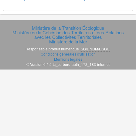
Ministère de la Transition Écologique
Ministère de la Cohésion des Territoires et des Relations
avec les Collectivités Terrritoriales
Ministère de la Mer
Responsable produit numérique
SG/DNUM/DSGC
.
Conditions générales d'utilisation
Mentions légales
© Version 6.4.5-tc_cerbere-auth_172_183-internet