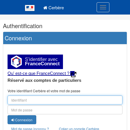
Navigation
Menu principal
principale
Cerbère
Toggle navigatio
Navigation
Authentification
et
outils
Connexion
annexes
S'identifier avec
FranceConnect
Qu' est-ce que FranceConnect ?
Réservé aux comptes de particuliers
Votre identifiant Cerbère et votre mot de passe
Connexion
Mot de passe inconnu ?
Créer un compte Cerbère