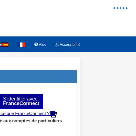
Menu
d'access
Aide
Accessibilité
S'identifier avec
FranceConnect
t-ce que FranceConnect ?
é aux comptes de particuliers