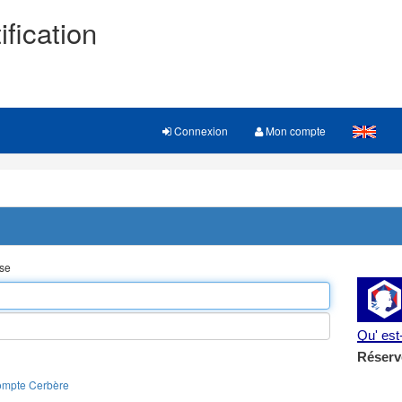
ification
Connexion
Mon compte
sse
Qu' es
Réserv
ompte Cerbère