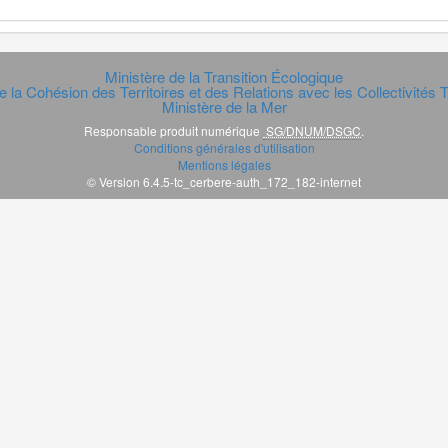
Ministère de la Transition Écologique
e la Cohésion des Territoires et des Relations avec les Collectivités Te
Ministère de la Mer
Responsable produit numérique
SG/DNUM/DSGC
.
Conditions générales d'utilisation
Mentions légales
© Version 6.4.5-tc_cerbere-auth_172_182-internet