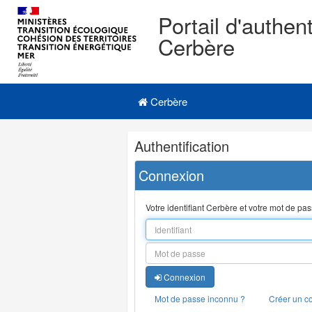
Portail d'authent
Cerbère
Navigation
Menu principal
principale
Cerbère
Navigation
Authentification
et
outils
Connexion
annexes
Votre identifiant Cerbère et votre mot de pa
Connexion
Mot de passe inconnu ?
Créer un c