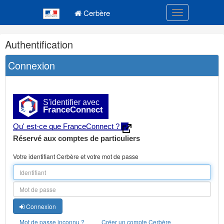
Navigation
Menu principal
principale
Cerbère
Toggle navigatio
Navigation
Authentification
et
outils
Connexion
annexes
S'identifier avec
FranceConnect
Qu' est-ce que FranceConnect ?
Réservé aux comptes de particuliers
Votre identifiant Cerbère et votre mot de passe
Connexion
Mot de passe inconnu ?
Créer un compte Cerbère