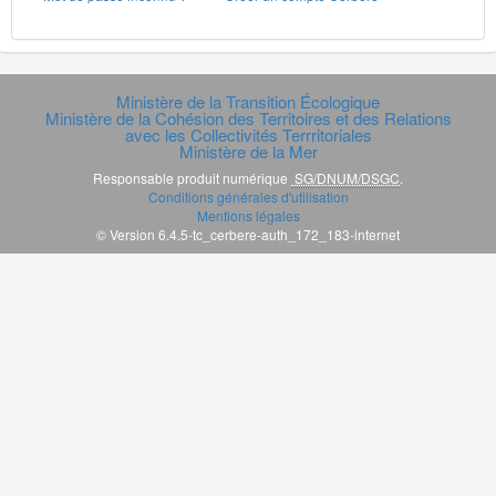
Ministère de la Transition Écologique
Ministère de la Cohésion des Territoires et des Relations
avec les Collectivités Terrritoriales
Ministère de la Mer
Responsable produit numérique
SG/DNUM/DSGC
.
Conditions générales d'utilisation
Mentions légales
© Version 6.4.5-tc_cerbere-auth_172_183-internet