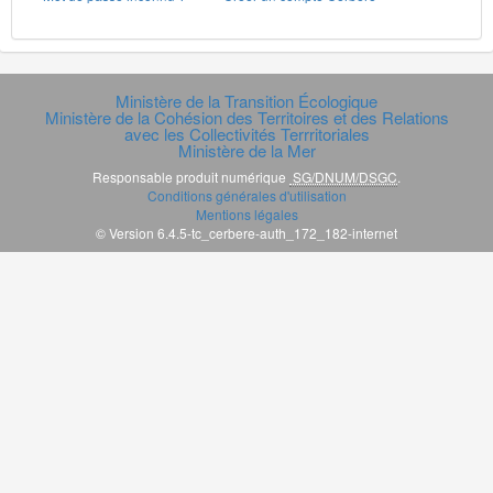
Ministère de la Transition Écologique
Ministère de la Cohésion des Territoires et des Relations
avec les Collectivités Terrritoriales
Ministère de la Mer
Responsable produit numérique
SG/DNUM/DSGC
.
Conditions générales d'utilisation
Mentions légales
© Version 6.4.5-tc_cerbere-auth_172_182-internet