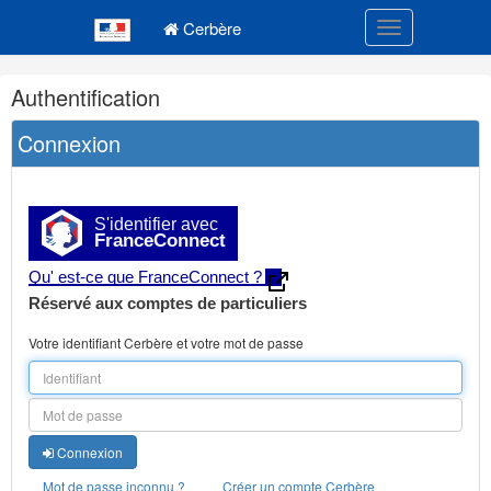
Navigation
Menu principal
principale
Cerbère
Toggle navigatio
Navigation
Authentification
et
outils
Connexion
annexes
S'identifier avec
FranceConnect
Qu' est-ce que FranceConnect ?
Réservé aux comptes de particuliers
Votre identifiant Cerbère et votre mot de passe
Connexion
Mot de passe inconnu ?
Créer un compte Cerbère