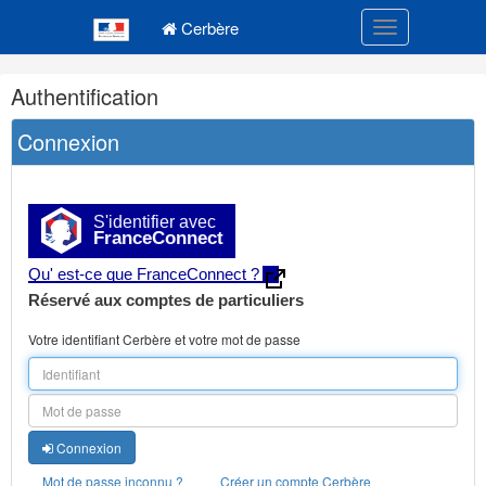
Navigation
Menu principal
principale
Cerbère
Toggle navigatio
Navigation
Authentification
et
outils
Connexion
annexes
S'identifier avec
FranceConnect
Qu' est-ce que FranceConnect ?
Réservé aux comptes de particuliers
Votre identifiant Cerbère et votre mot de passe
Connexion
Mot de passe inconnu ?
Créer un compte Cerbère