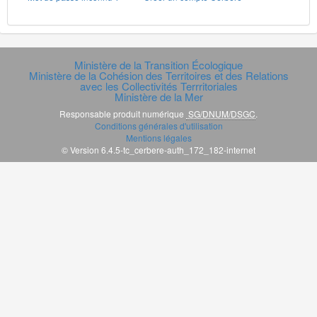
Ministère de la Transition Écologique
Ministère de la Cohésion des Territoires et des Relations
avec les Collectivités Terrritoriales
Ministère de la Mer
Responsable produit numérique
SG/DNUM/DSGC
.
Conditions générales d'utilisation
Mentions légales
© Version 6.4.5-tc_cerbere-auth_172_182-internet