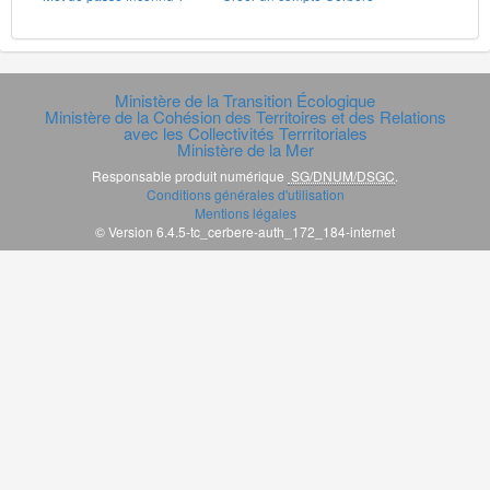
Ministère de la Transition Écologique
Ministère de la Cohésion des Territoires et des Relations
avec les Collectivités Terrritoriales
Ministère de la Mer
Responsable produit numérique
SG/DNUM/DSGC
.
Conditions générales d'utilisation
Mentions légales
© Version 6.4.5-tc_cerbere-auth_172_184-internet