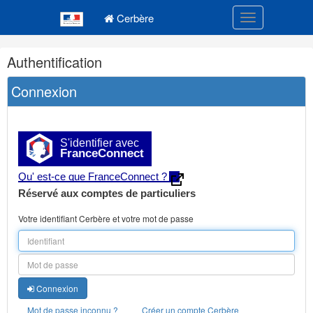
Navigation
Menu principal
principale
Cerbère
Toggle navigatio
Navigation
Authentification
et
outils
Connexion
annexes
S'identifier avec
FranceConnect
Qu' est-ce que FranceConnect ?
Réservé aux comptes de particuliers
Votre identifiant Cerbère et votre mot de passe
Connexion
Mot de passe inconnu ?
Créer un compte Cerbère