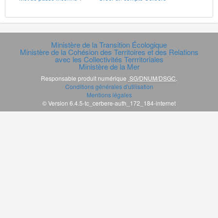
Ministère de la Transition Écologique
Ministère de la Cohésion des Territoires et des Relations
avec les Collectivités Terrritoriales
Ministère de la Mer
Responsable produit numérique
SG/DNUM/DSGC
.
Conditions générales d'utilisation
Mentions légales
© Version 6.4.5-tc_cerbere-auth_172_184-internet