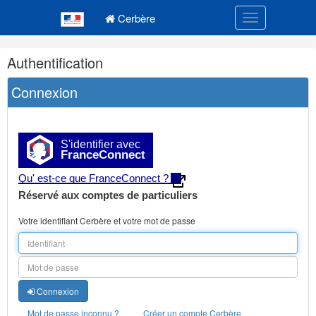
Navigation
Menu principal
principale
Cerbère
Toggle navigatio
Navigation
Authentification
et
outils
Connexion
annexes
S'identifier avec
FranceConnect
Qu' est-ce que FranceConnect ?
Réservé aux comptes de particuliers
Votre identifiant Cerbère et votre mot de passe
Connexion
Mot de passe inconnu ?
Créer un compte Cerbère