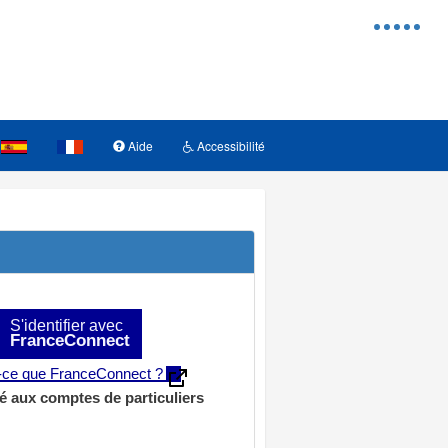
Menu
d'access
Aide
Accessibilité
S'identifier avec
FranceConnect
t-ce que FranceConnect ?
é aux comptes de particuliers