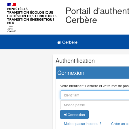
Portail d'authent
Cerbère
Navigation
Menu principal
principale
Cerbère
Navigation
Authentification
et
outils
Connexion
annexes
Votre identifiant Cerbère et votre mot de pa
Connexion
Mot de passe inconnu ?
Créer un c