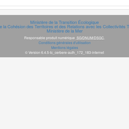
Ministère de la Transition Écologique
e la Cohésion des Territoires et des Relations avec les Collectivités Te
Ministère de la Mer
Responsable produit numérique
SG/DNUM/DSGC
.
Conditions générales d'utilisation
Mentions légales
© Version 6.4.5-tc_cerbere-auth_172_183-internet