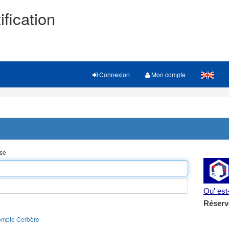
ification
Connexion
Mon compte
sse
Qu' es
Réserv
ompte Cerbère