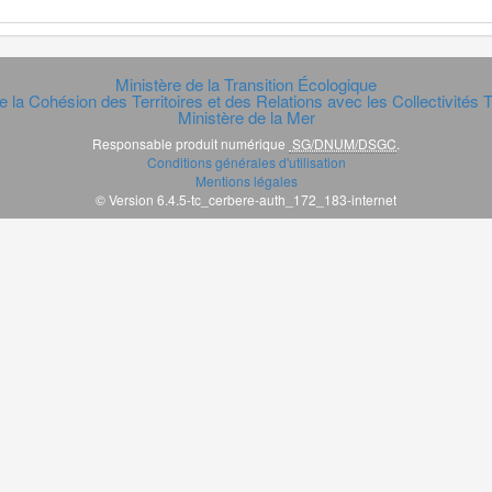
Ministère de la Transition Écologique
e la Cohésion des Territoires et des Relations avec les Collectivités Te
Ministère de la Mer
Responsable produit numérique
SG/DNUM/DSGC
.
Conditions générales d'utilisation
Mentions légales
© Version 6.4.5-tc_cerbere-auth_172_183-internet