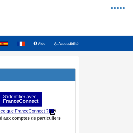
Menu
d'access
Aide
Accessibilité
S'identifier avec
FranceConnect
t-ce que FranceConnect ?
é aux comptes de particuliers