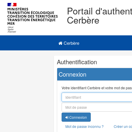
Portail d'authent
Cerbère
Navigation
Menu principal
principale
Cerbère
Navigation
Authentification
et
outils
Connexion
annexes
Votre identifiant Cerbère et votre mot de pa
Connexion
Mot de passe inconnu ?
Créer un c