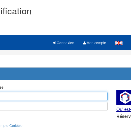
ification
Connexion
Mon compte
sse
Qu' es
Réserv
ompte Cerbère