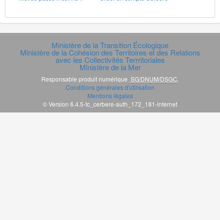
Ministère de la Transition Écologique
Ministère de la Cohésion des Territoires et des Relations
avec les Collectivités Terrritoriales
Ministère de la Mer
Responsable produit numérique
SG/DNUM/DSGC
.
Conditions générales d'utilisation
Mentions légales
© Version 6.4.5-tc_cerbere-auth_172_181-internet