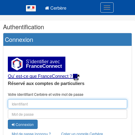
Navigation
Menu principal
principale
Cerbère
Toggle navigatio
Navigation
Authentification
et
outils
Connexion
annexes
S'identifier avec
FranceConnect
Qu' est-ce que FranceConnect ?
Réservé aux comptes de particuliers
Votre identifiant Cerbère et votre mot de passe
Connexion
Mot de passe inconnu ?
Créer un compte Cerbère