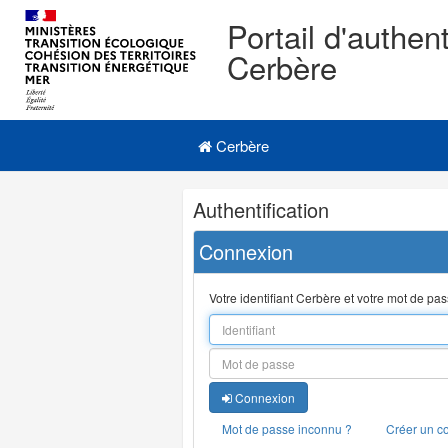
Portail d'authent
Cerbère
Navigation
Menu principal
principale
Cerbère
Navigation
Authentification
et
outils
Connexion
annexes
Votre identifiant Cerbère et votre mot de pa
Connexion
Mot de passe inconnu ?
Créer un c