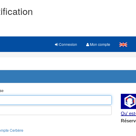
ification
Connexion
Mon compte
sse
Qu' es
Réserv
ompte Cerbère