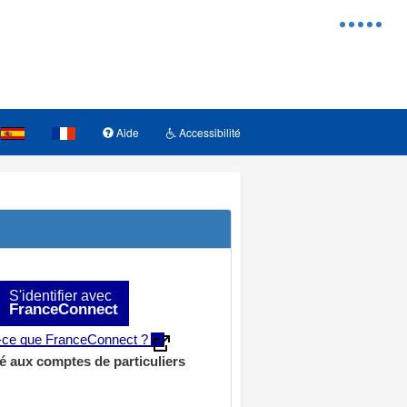
Menu
d'access
Aide
Accessibilité
S'identifier avec
FranceConnect
t-ce que FranceConnect ?
é aux comptes de particuliers