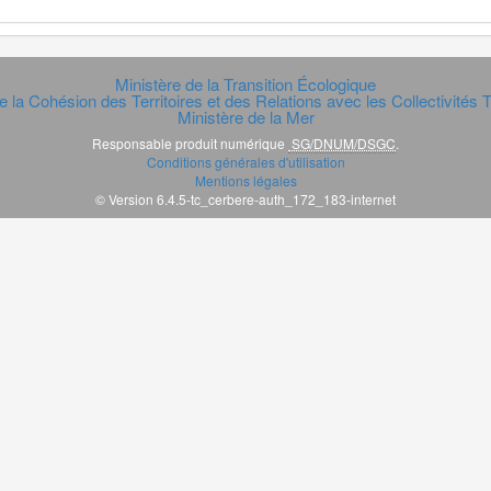
Ministère de la Transition Écologique
e la Cohésion des Territoires et des Relations avec les Collectivités Te
Ministère de la Mer
Responsable produit numérique
SG/DNUM/DSGC
.
Conditions générales d'utilisation
Mentions légales
© Version 6.4.5-tc_cerbere-auth_172_183-internet