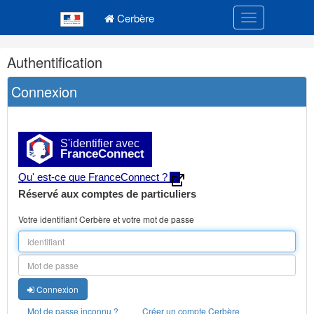
Navigation
Menu principal
principale
Cerbère
Toggle navigatio
Navigation
Authentification
et
outils
Connexion
annexes
S'identifier avec
FranceConnect
Qu' est-ce que FranceConnect ?
Réservé aux comptes de particuliers
Votre identifiant Cerbère et votre mot de passe
Connexion
Mot de passe inconnu ?
Créer un compte Cerbère