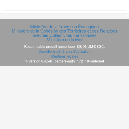
Ministère de la Transition Écologique
Ministère de la Cohésion des Territoires et des Relations
avec les Collectivités Terrritoriales
Ministère de la Mer
Responsable produit numérique
SG/DNUM/DSGC
.
Conditions générales d'utilisation
Mentions légales
© Version 6.4.5-tc_cerbere-auth_172_184-internet