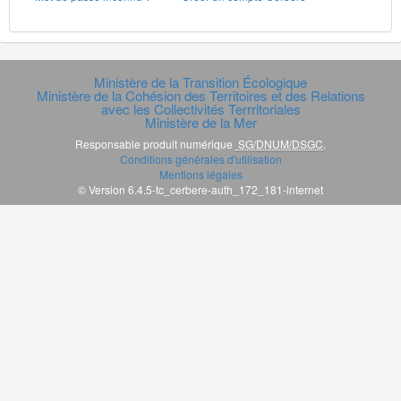
Ministère de la Transition Écologique
Ministère de la Cohésion des Territoires et des Relations
avec les Collectivités Terrritoriales
Ministère de la Mer
Responsable produit numérique
SG/DNUM/DSGC
.
Conditions générales d'utilisation
Mentions légales
© Version 6.4.5-tc_cerbere-auth_172_181-internet