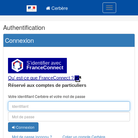
Navigation
Menu principal
principale
Cerbère
Toggle navigatio
Navigation
Authentification
et
outils
Connexion
annexes
S'identifier avec
FranceConnect
Qu' est-ce que FranceConnect ?
Réservé aux comptes de particuliers
Votre identifiant Cerbère et votre mot de passe
Connexion
Mot de passe inconnu ?
Créer un compte Cerbère