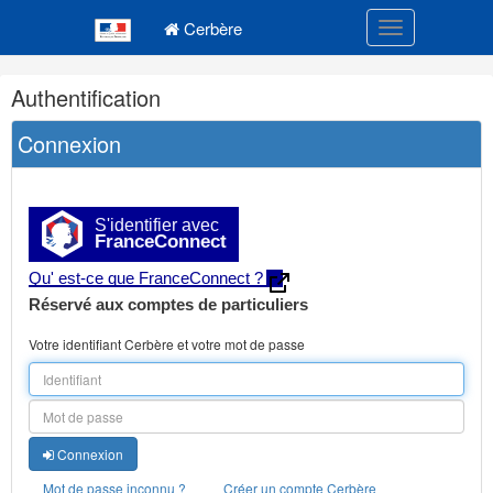
Navigation
Menu principal
principale
Cerbère
Toggle navigatio
Navigation
Authentification
et
outils
Connexion
annexes
S'identifier avec
FranceConnect
Qu' est-ce que FranceConnect ?
Réservé aux comptes de particuliers
Votre identifiant Cerbère et votre mot de passe
Connexion
Mot de passe inconnu ?
Créer un compte Cerbère