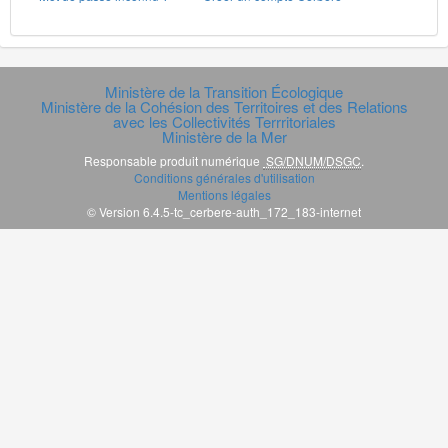
Ministère de la Transition Écologique
Ministère de la Cohésion des Territoires et des Relations
avec les Collectivités Terrritoriales
Ministère de la Mer
Responsable produit numérique
SG/DNUM/DSGC
.
Conditions générales d'utilisation
Mentions légales
© Version 6.4.5-tc_cerbere-auth_172_183-internet