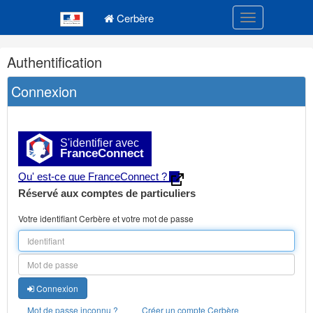
Navigation
Menu principal
principale
Cerbère
Toggle navigatio
Navigation
Authentification
et
outils
Connexion
annexes
S'identifier avec
FranceConnect
Qu' est-ce que FranceConnect ?
Réservé aux comptes de particuliers
Votre identifiant Cerbère et votre mot de passe
Connexion
Mot de passe inconnu ?
Créer un compte Cerbère