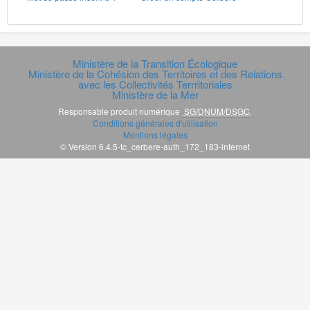
Ministère de la Transition Écologique
Ministère de la Cohésion des Territoires et des Relations
avec les Collectivités Terrritoriales
Ministère de la Mer
Responsable produit numérique
SG/DNUM/DSGC
.
Conditions générales d'utilisation
Mentions légales
© Version 6.4.5-tc_cerbere-auth_172_183-internet