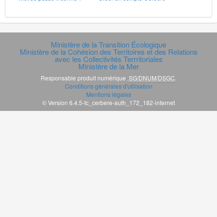
Ministère de la Transition Écologique
Ministère de la Cohésion des Territoires et des Relations
avec les Collectivités Terrritoriales
Ministère de la Mer
Responsable produit numérique
SG/DNUM/DSGC
.
Conditions générales d'utilisation
Mentions légales
© Version 6.4.5-tc_cerbere-auth_172_182-internet