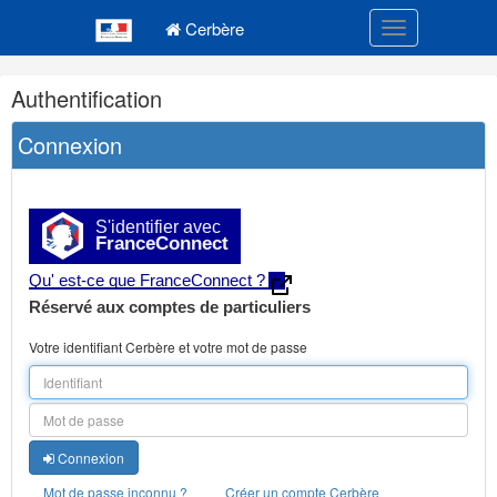
Navigation
Menu principal
principale
Cerbère
Toggle navigatio
Navigation
Authentification
et
outils
Connexion
annexes
S'identifier avec
FranceConnect
Qu' est-ce que FranceConnect ?
Réservé aux comptes de particuliers
Votre identifiant Cerbère et votre mot de passe
Connexion
Mot de passe inconnu ?
Créer un compte Cerbère