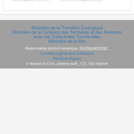
Ministère de la Transition Écologique
Ministère de la Cohésion des Territoires et des Relations
avec les Collectivités Terrritoriales
Ministère de la Mer
Responsable produit numérique
SG/DNUM/DSGC
.
Conditions générales d'utilisation
Mentions légales
© Version 6.4.5-tc_cerbere-auth_172_181-internet