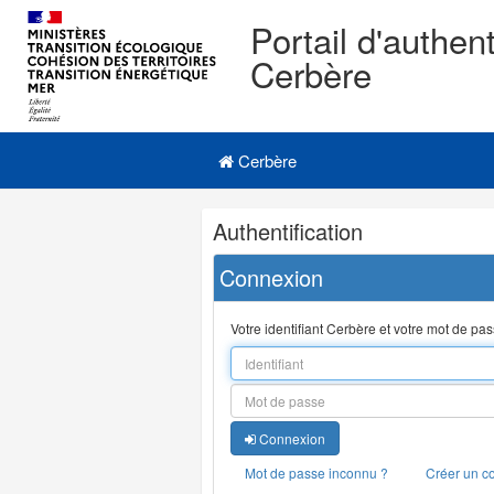
Portail d'authent
Cerbère
Navigation
Menu principal
principale
Cerbère
Navigation
Authentification
et
outils
Connexion
annexes
Votre identifiant Cerbère et votre mot de pa
Connexion
Mot de passe inconnu ?
Créer un c