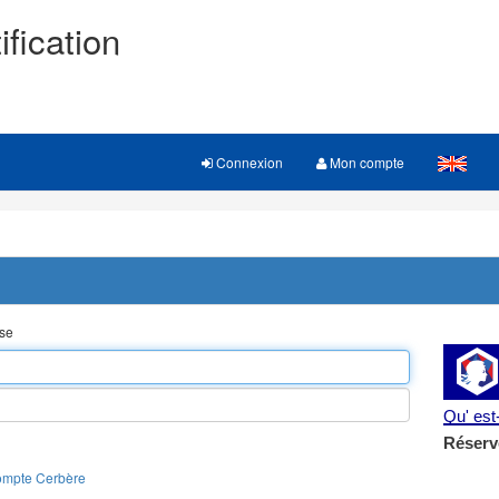
ification
Connexion
Mon compte
sse
Qu' es
Réserv
ompte Cerbère