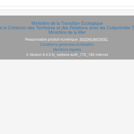
Ministère de la Transition Écologique
e la Cohésion des Territoires et des Relations avec les Collectivités Te
Ministère de la Mer
Responsable produit numérique
SG/DNUM/DSGC
.
Conditions générales d'utilisation
Mentions légales
© Version 6.4.5-tc_cerbere-auth_172_182-internet