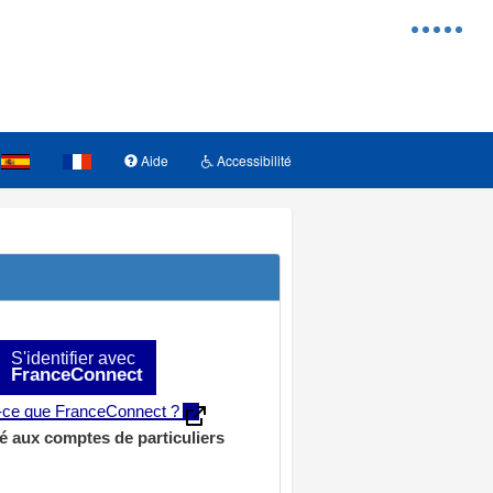
Menu
d'access
Aide
Accessibilité
S'identifier avec
FranceConnect
t-ce que FranceConnect ?
é aux comptes de particuliers