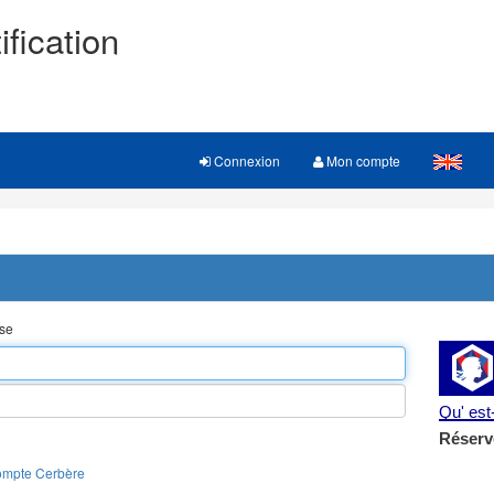
ification
Connexion
Mon compte
sse
Qu' es
Réserv
ompte Cerbère