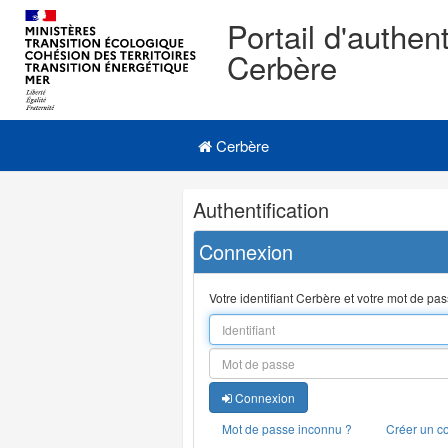
Portail d'authent
Cerbère
Navigation
Menu principal
principale
Cerbère
Navigation
Authentification
et
outils
Connexion
annexes
Votre identifiant Cerbère et votre mot de pa
Connexion
Mot de passe inconnu ?
Créer un c