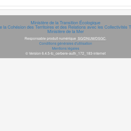
Ministère de la Transition Écologique
e la Cohésion des Territoires et des Relations avec les Collectivités Te
Ministère de la Mer
Responsable produit numérique
SG/DNUM/DSGC
.
Conditions générales d'utilisation
Mentions légales
© Version 6.4.5-tc_cerbere-auth_172_183-internet