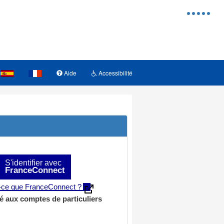
Menu
d'access
Aide
Accessibilité
S'identifier avec
FranceConnect
t-ce que FranceConnect ?
é aux comptes de particuliers