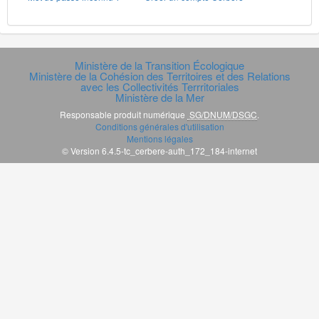
Ministère de la Transition Écologique
Ministère de la Cohésion des Territoires et des Relations
avec les Collectivités Terrritoriales
Ministère de la Mer
Responsable produit numérique
SG/DNUM/DSGC
.
Conditions générales d'utilisation
Mentions légales
© Version 6.4.5-tc_cerbere-auth_172_184-internet