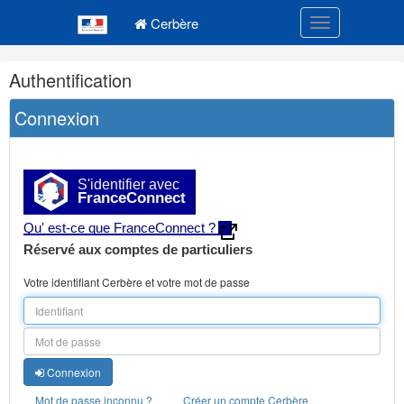
Navigation
Menu principal
principale
Cerbère
Toggle navigatio
Navigation
Authentification
et
outils
Connexion
annexes
S'identifier avec
FranceConnect
Qu' est-ce que FranceConnect ?
Réservé aux comptes de particuliers
Votre identifiant Cerbère et votre mot de passe
Connexion
Mot de passe inconnu ?
Créer un compte Cerbère