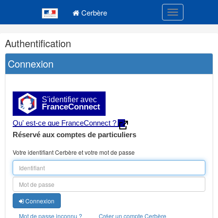
Navigation
Menu principal
principale
Cerbère
Toggle navigatio
Navigation
Authentification
et
outils
Connexion
annexes
S'identifier avec
FranceConnect
Qu' est-ce que FranceConnect ?
Réservé aux comptes de particuliers
Votre identifiant Cerbère et votre mot de passe
Connexion
Mot de passe inconnu ?
Créer un compte Cerbère