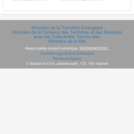
Ministère de la Transition Écologique
Ministère de la Cohésion des Territoires et des Relations
avec les Collectivités Terrritoriales
Ministère de la Mer
Responsable produit numérique
SG/DNUM/DSGC
.
Conditions générales d'utilisation
Mentions légales
© Version 6.4.5-tc_cerbere-auth_172_181-internet