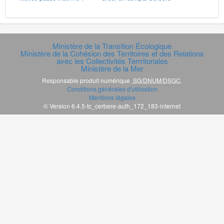
Ministère de la Transition Écologique
Ministère de la Cohésion des Territoires et des Relations
avec les Collectivités Terrritoriales
Ministère de la Mer
Responsable produit numérique
SG/DNUM/DSGC
.
Conditions générales d'utilisation
Mentions légales
© Version 6.4.5-tc_cerbere-auth_172_183-internet