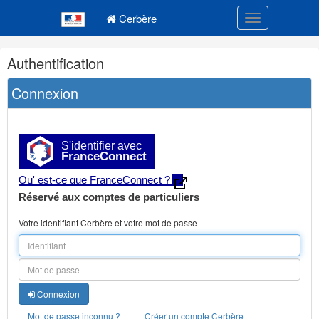
Navigation
Menu principal
principale
Cerbère
Toggle navigatio
Navigation
Authentification
et
outils
Connexion
annexes
S'identifier avec
FranceConnect
Qu' est-ce que FranceConnect ?
Réservé aux comptes de particuliers
Votre identifiant Cerbère et votre mot de passe
Connexion
Mot de passe inconnu ?
Créer un compte Cerbère