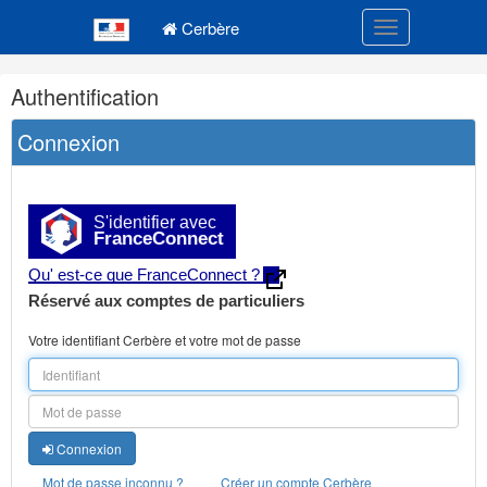
Navigation
Menu principal
principale
Cerbère
Toggle navigatio
Navigation
Authentification
et
outils
Connexion
annexes
S'identifier avec
FranceConnect
Qu' est-ce que FranceConnect ?
Réservé aux comptes de particuliers
Votre identifiant Cerbère et votre mot de passe
Connexion
Mot de passe inconnu ?
Créer un compte Cerbère