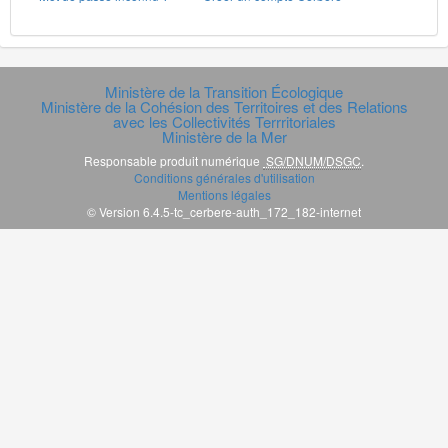
Ministère de la Transition Écologique
Ministère de la Cohésion des Territoires et des Relations
avec les Collectivités Terrritoriales
Ministère de la Mer
Responsable produit numérique
SG/DNUM/DSGC
.
Conditions générales d'utilisation
Mentions légales
© Version 6.4.5-tc_cerbere-auth_172_182-internet